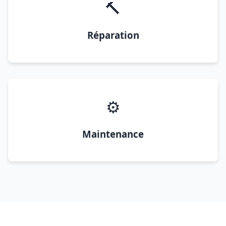
🔨
Réparation
⚙️
Maintenance