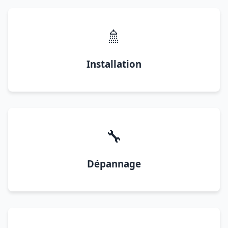
🚿
Installation
🔧
Dépannage