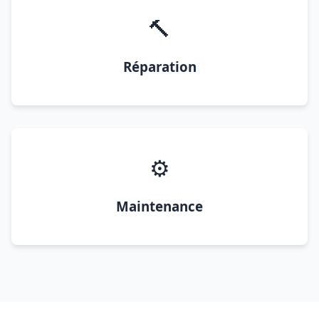
🔨
Réparation
⚙️
Maintenance