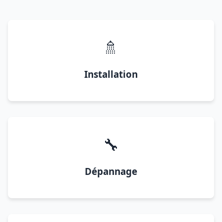
🚿
Installation
🔧
Dépannage