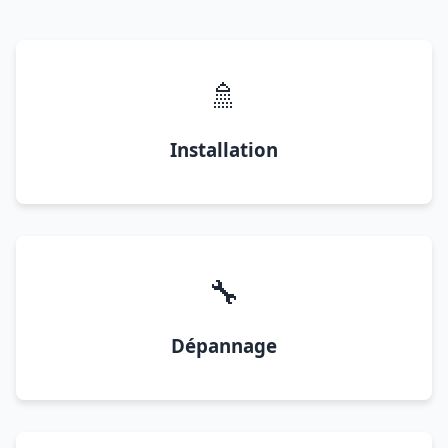
🚿
Installation
🔧
Dépannage