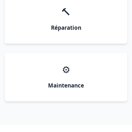
🔨
Réparation
⚙️
Maintenance