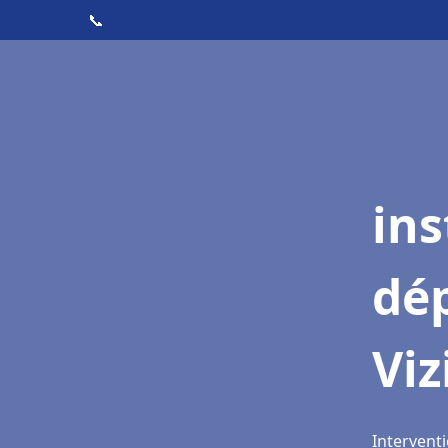
📞
ins
dé
Viz
Interventi