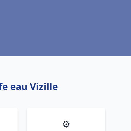
e eau Vizille
⚙️