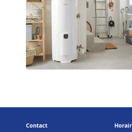
Contact
Horair