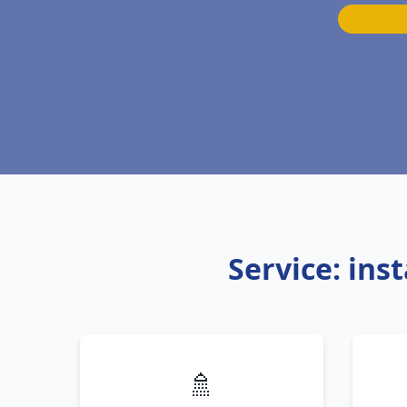
Service: ins
🚿