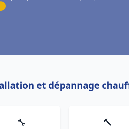
tallation et dépannage chauff
🔧
🔨