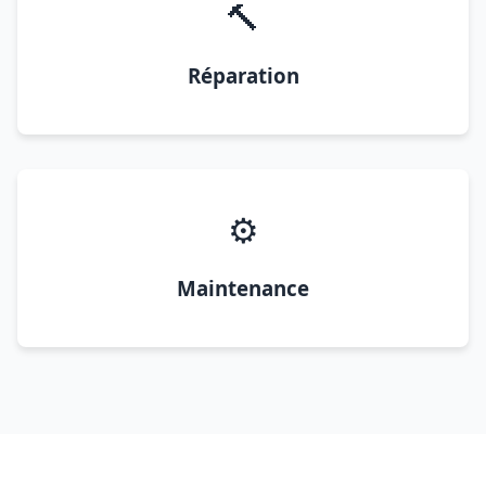
🔨
Réparation
⚙️
Maintenance