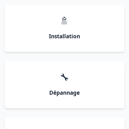
🚿
Installation
🔧
Dépannage