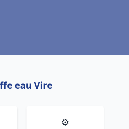
ffe eau Vire
⚙️