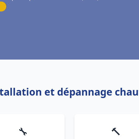
stallation et dépannage chau
🔧
🔨