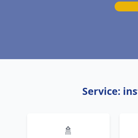
Service: in
🚿