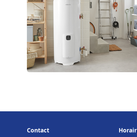
Contact
Horair