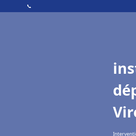
📞
ins
dé
Vir
Interventi