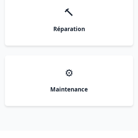
🔨
Réparation
⚙️
Maintenance