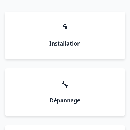
🚿
Installation
🔧
Dépannage