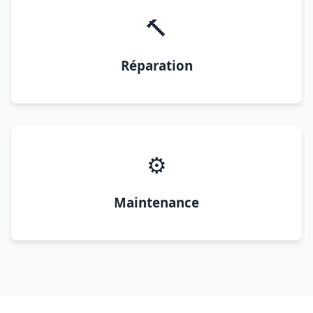
🔨
Réparation
⚙️
Maintenance