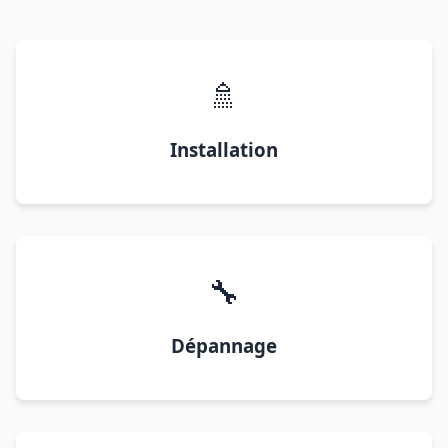
🚿
Installation
🔧
Dépannage