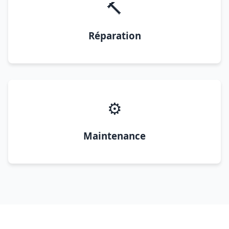
🔨
Réparation
⚙️
Maintenance