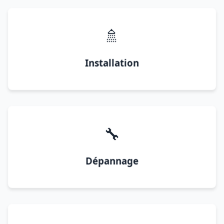
🚿
Installation
🔧
Dépannage