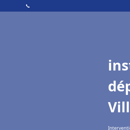
📞
ins
dé
Vil
Interventi