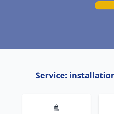
Service: installati
🚿