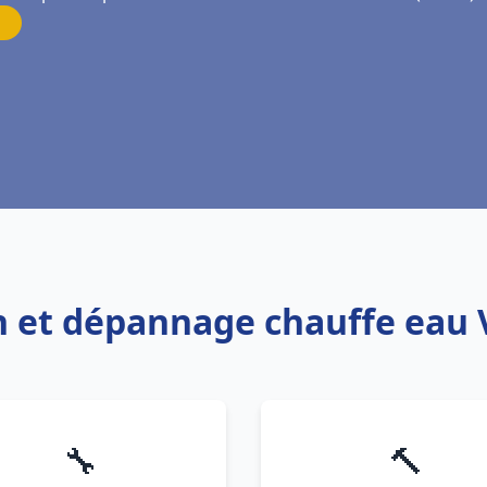
on et dépannage chauffe eau
🔧
🔨