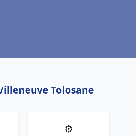
 Villeneuve Tolosane
⚙️