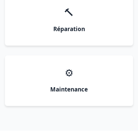
🔨
Réparation
⚙️
Maintenance