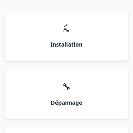
🚿
Installation
🔧
Dépannage