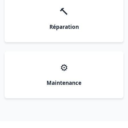
🔨
Réparation
⚙️
Maintenance