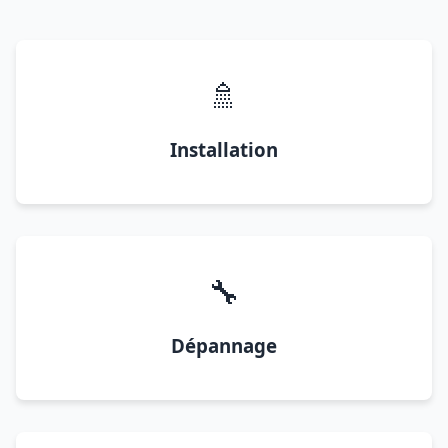
🚿
Installation
🔧
Dépannage