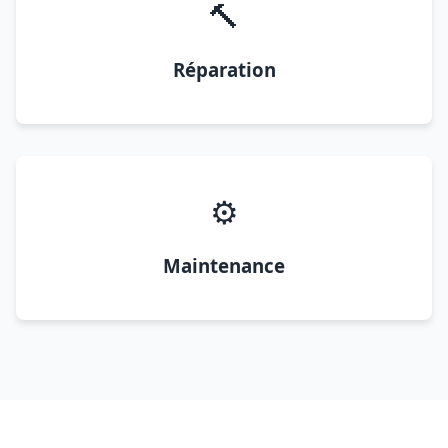
🔨
Réparation
⚙️
Maintenance