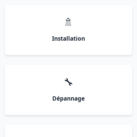
🚿
Installation
🔧
Dépannage