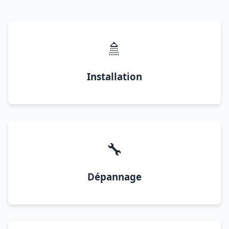
🚿
Installation
🔧
Dépannage