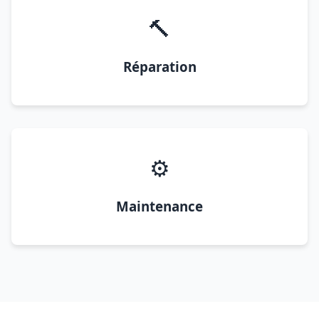
🔨
Réparation
⚙️
Maintenance