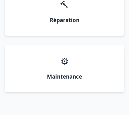
🔨
Réparation
⚙️
Maintenance