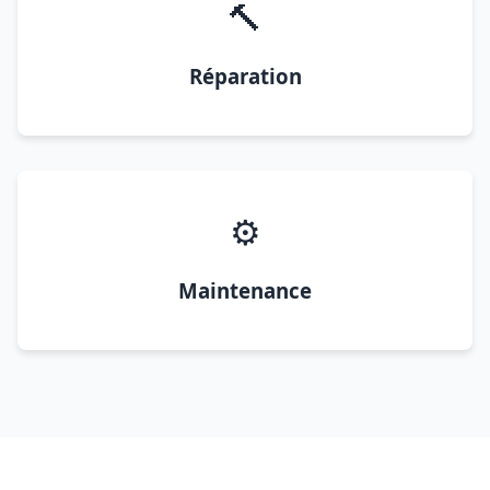
🔨
Réparation
⚙️
Maintenance