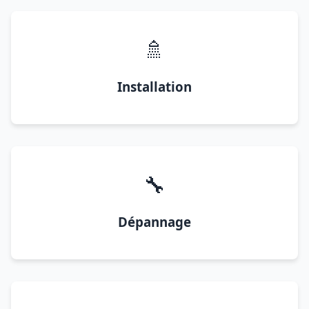
🚿
Installation
🔧
Dépannage