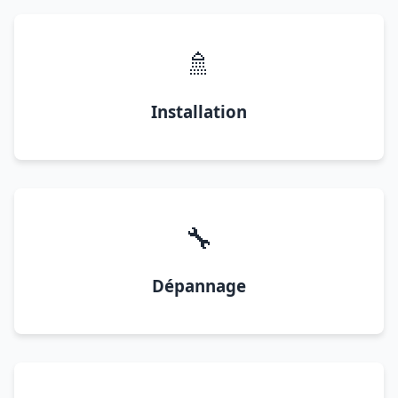
🚿
Installation
🔧
Dépannage