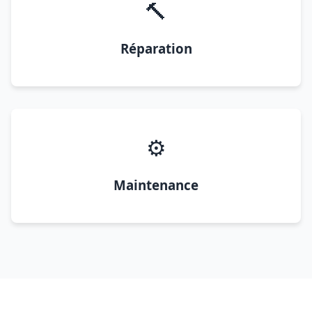
🔨
Réparation
⚙️
Maintenance