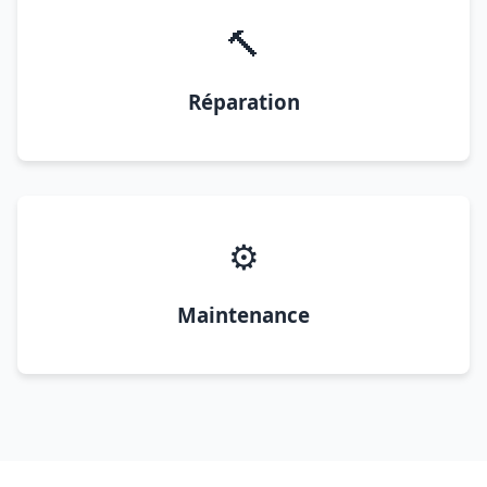
🔨
Réparation
⚙️
Maintenance