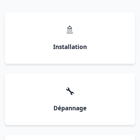
🚿
Installation
🔧
Dépannage