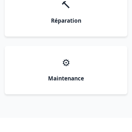
🔨
Réparation
⚙️
Maintenance