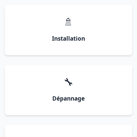
🚿
Installation
🔧
Dépannage