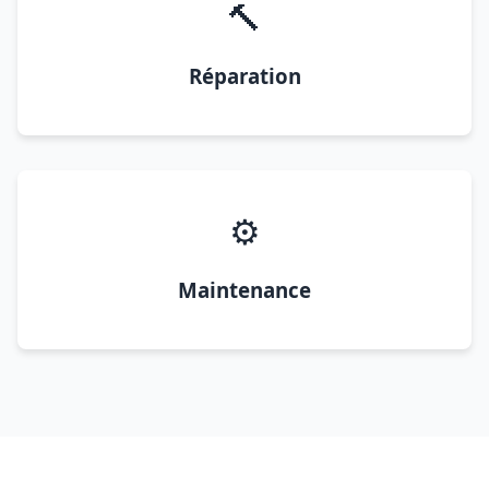
🔨
Réparation
⚙️
Maintenance