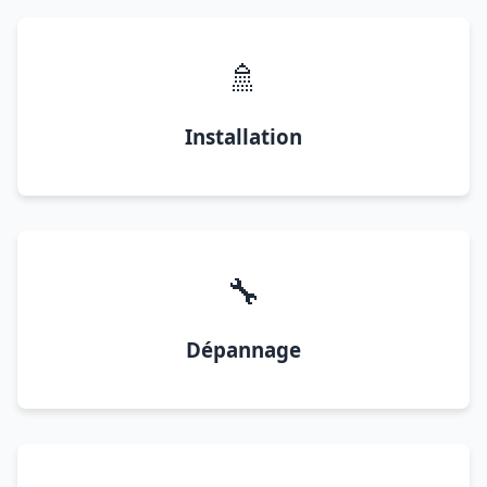
🚿
Installation
🔧
Dépannage