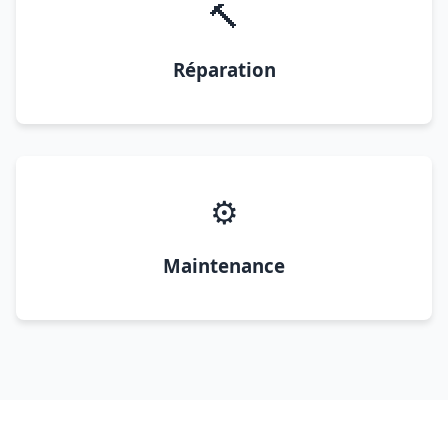
🔨
Réparation
⚙️
Maintenance