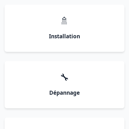
🚿
Installation
🔧
Dépannage