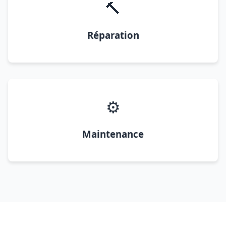
🔨
Réparation
⚙️
Maintenance