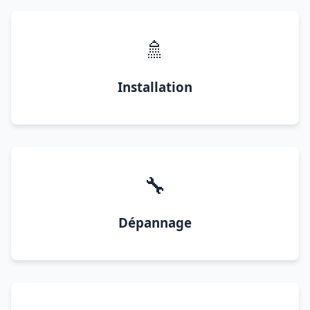
🚿
Installation
🔧
Dépannage