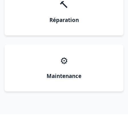
🔨
Réparation
⚙️
Maintenance