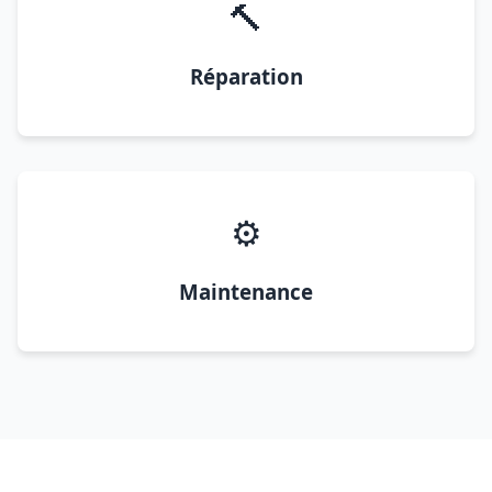
🔨
Réparation
⚙️
Maintenance