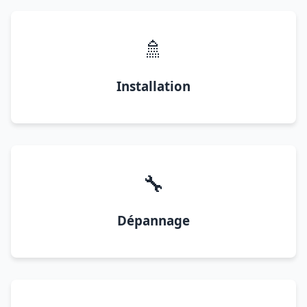
🚿
Installation
🔧
Dépannage