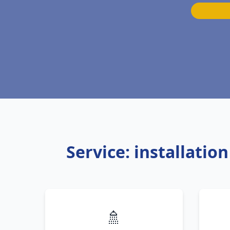
Service: installati
🚿