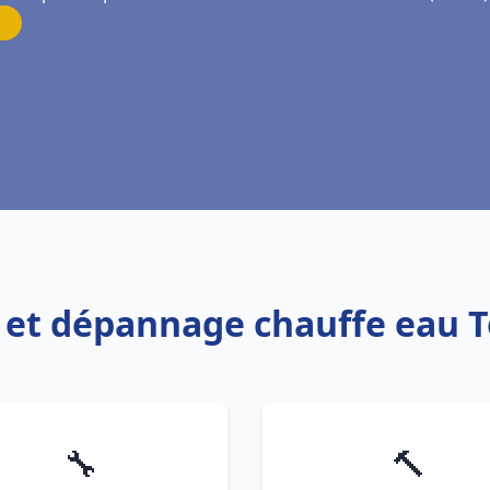
on et dépannage chauffe eau T
🔧
🔨