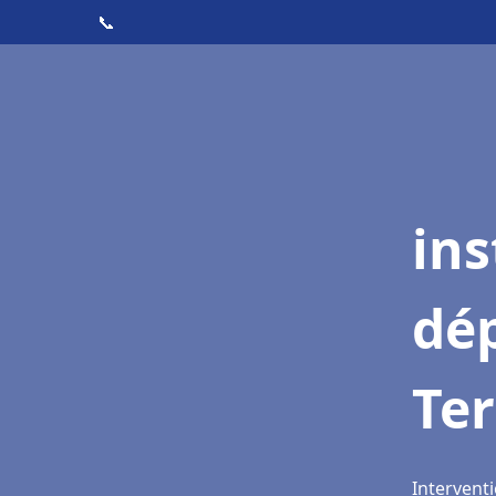
📞
ins
dé
Ter
Interventi