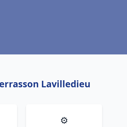
errasson Lavilledieu
⚙️