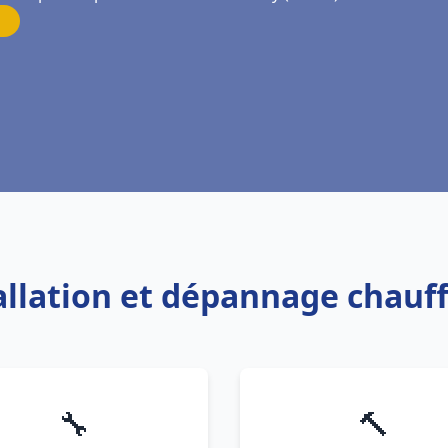
tallation et dépannage chauf
🔧
🔨