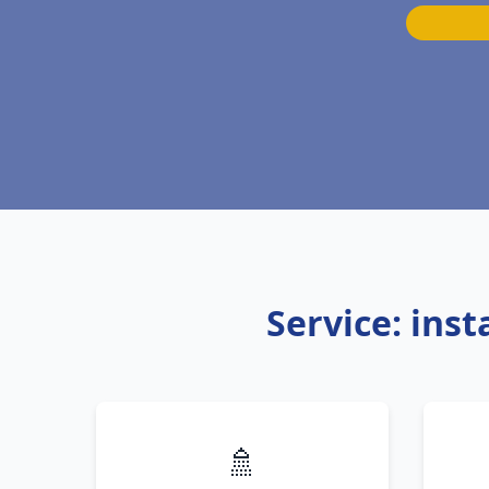
Service: ins
🚿