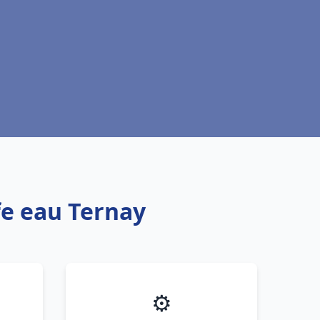
fe eau Ternay
⚙️