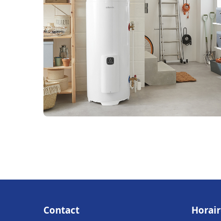
Contact
Horair