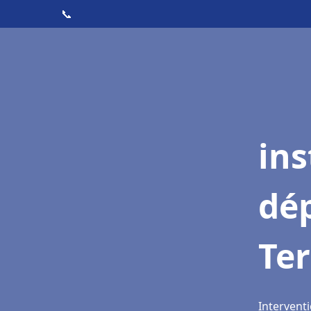
📞
ins
dé
Te
Interventi