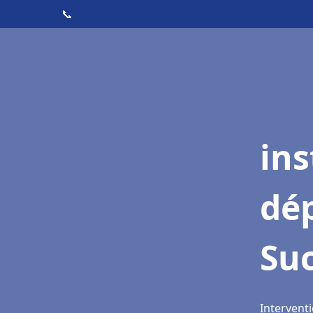
📞
ins
dé
Suc
Interventi