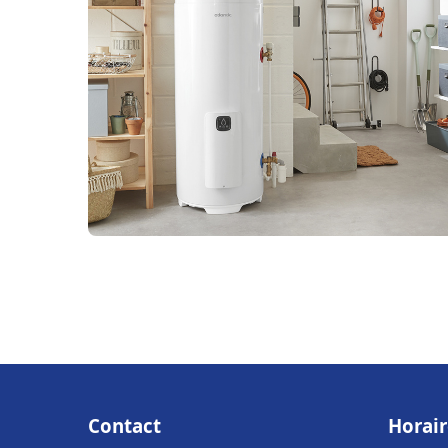
Contact
Horair