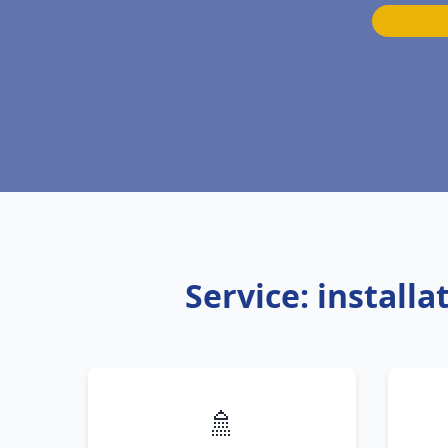
Service: install
🚿