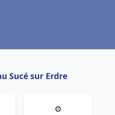
au Sucé sur Erdre
⚙️