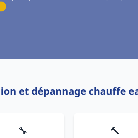
ation et dépannage chauffe e
🔧
🔨