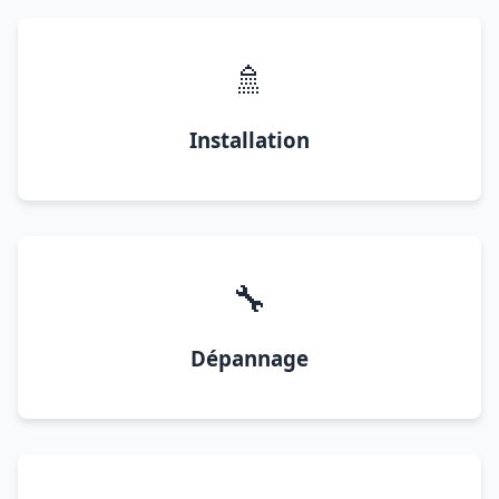
🚿
Installation
🔧
Dépannage