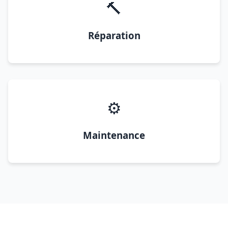
🔨
Réparation
⚙️
Maintenance