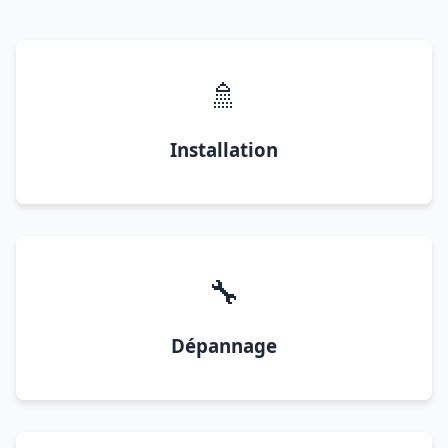
🚿
Installation
🔧
Dépannage