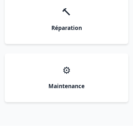
🔨
Réparation
⚙️
Maintenance