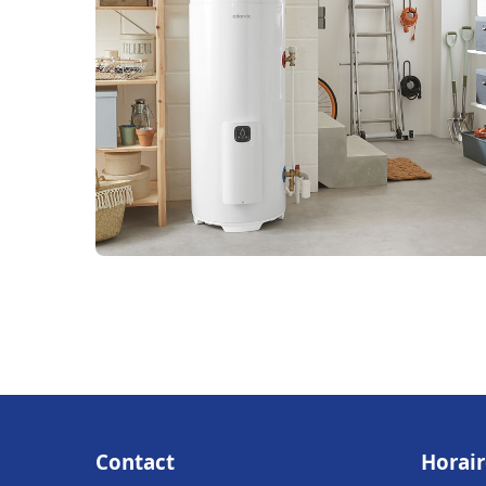
Contact
Horair