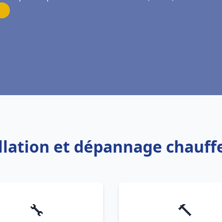
allation et dépannage chauff
🔧
🔨