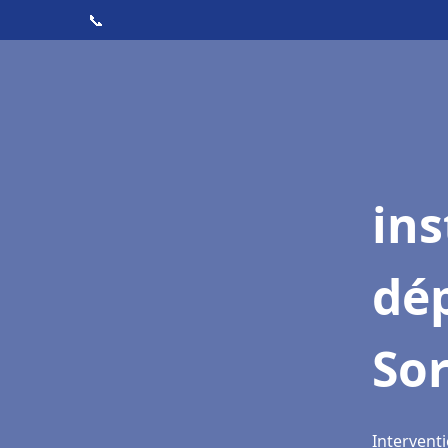
📞
ins
dé
Sor
Interventi