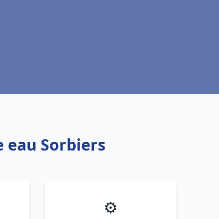
e eau Sorbiers
⚙️