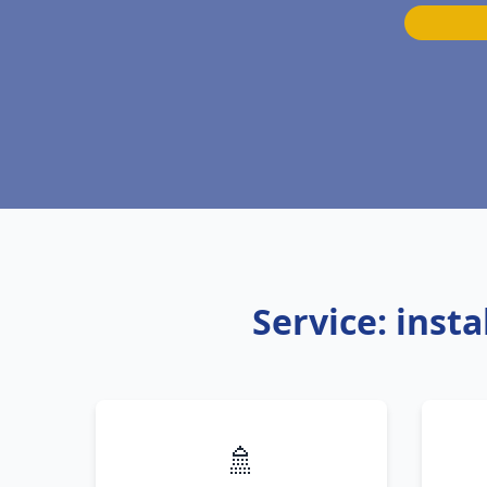
Service: inst
🚿