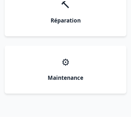
🔨
Réparation
⚙️
Maintenance