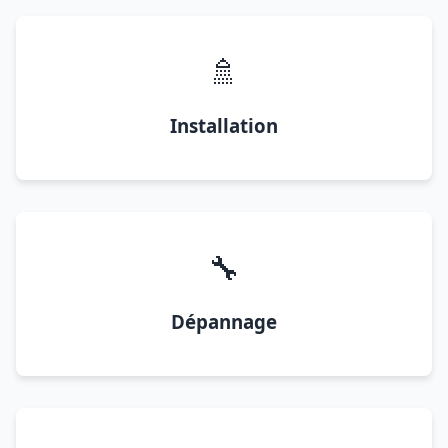
🚿
Installation
🔧
Dépannage