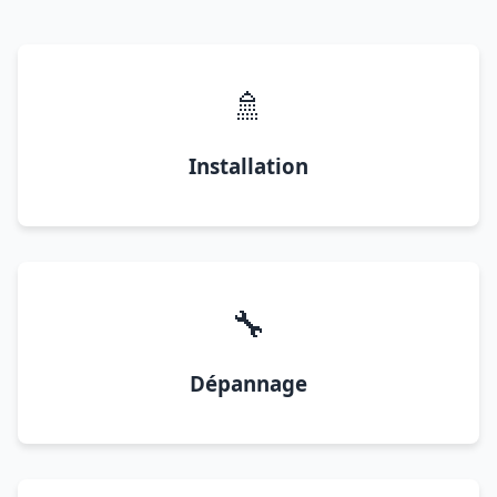
🚿
Installation
🔧
Dépannage