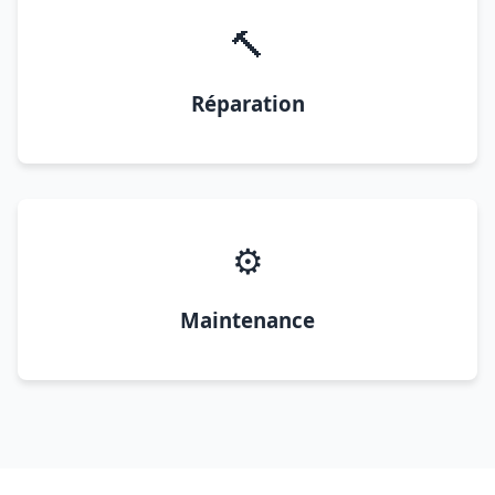
🔨
Réparation
⚙️
Maintenance