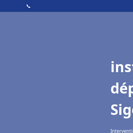
📞
ins
dé
Si
Interventi