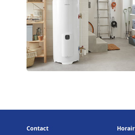
Contact
Horair