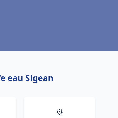
fe eau Sigean
⚙️