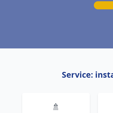
Service: ins
🚿