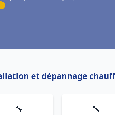
tallation et dépannage chauf
🔧
🔨