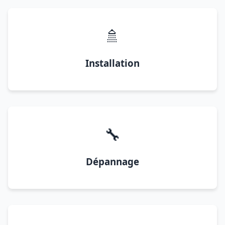
🚿
Installation
🔧
Dépannage