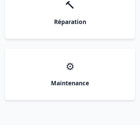
🔨
Réparation
⚙️
Maintenance