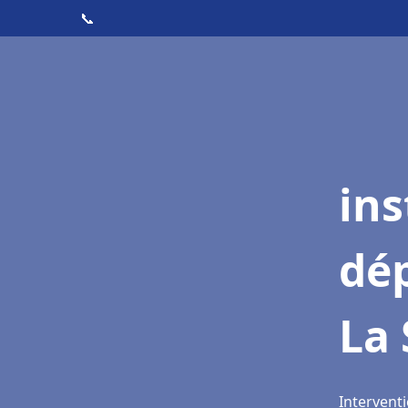
📞
ins
dé
La 
Interventi