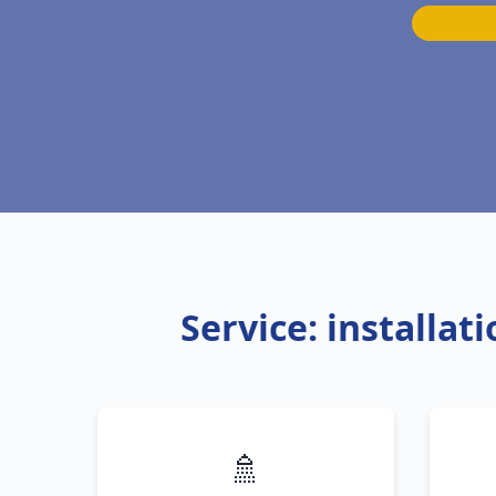
Service: installa
🚿