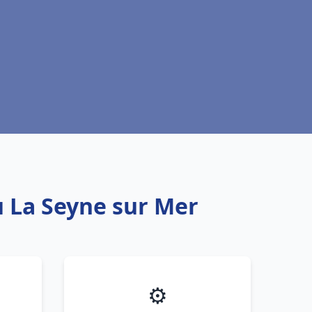
u La Seyne sur Mer
⚙️