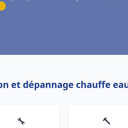
tion et dépannage chauffe ea
🔧
🔨