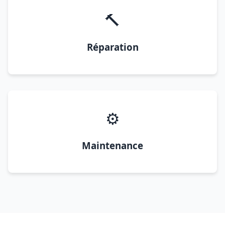
🔨
Réparation
⚙️
Maintenance