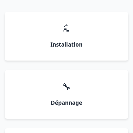
🚿
Installation
🔧
Dépannage