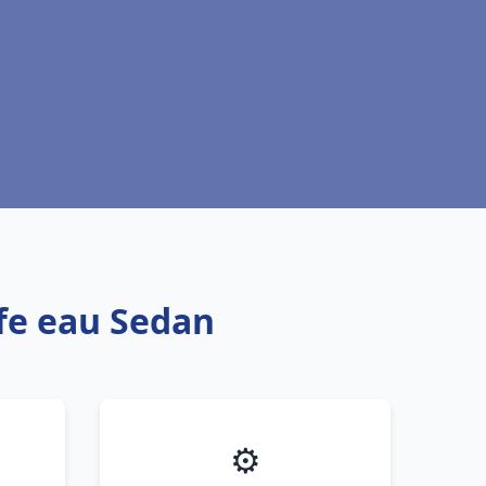
ffe eau Sedan
⚙️