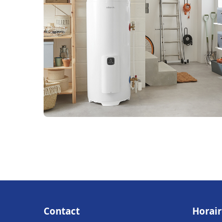
Contact
Horair