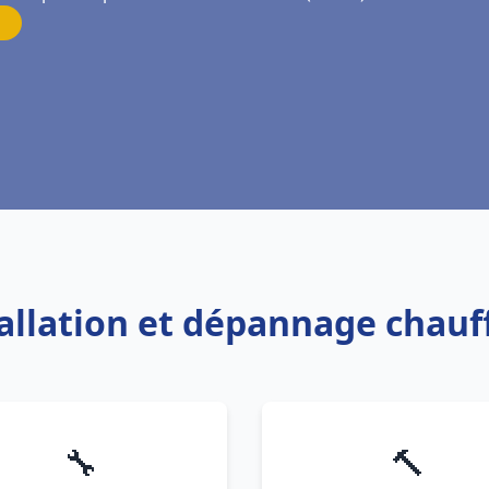
tallation et dépannage chau
🔧
🔨