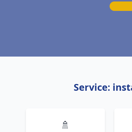
Service: ins
🚿