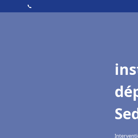
📞
ins
dé
Se
Intervent