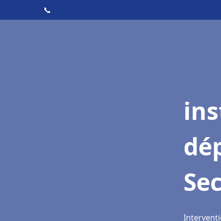
📞
ins
dé
Sec
Interventi