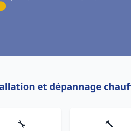
tallation et dépannage chauf
🔧
🔨