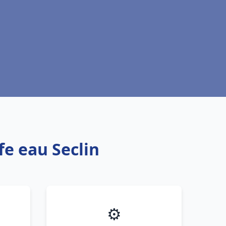
fe eau Seclin
⚙️