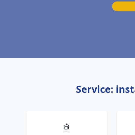
Service: ins
🚿