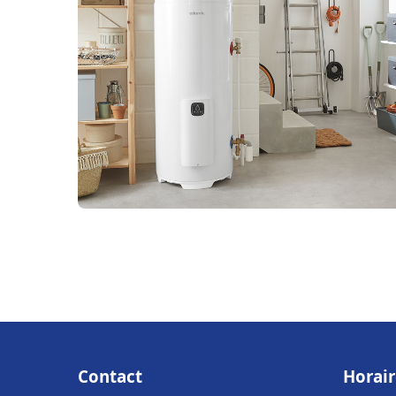
Contact
Horair