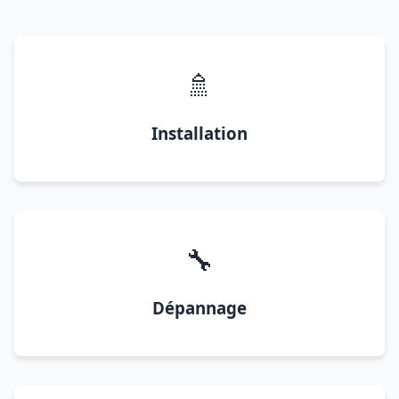
🚿
Installation
🔧
Dépannage