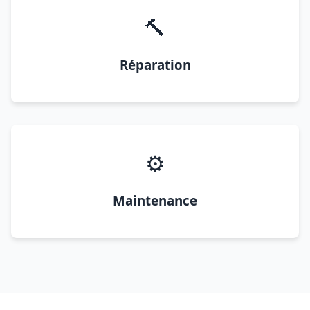
🔨
Réparation
⚙️
Maintenance