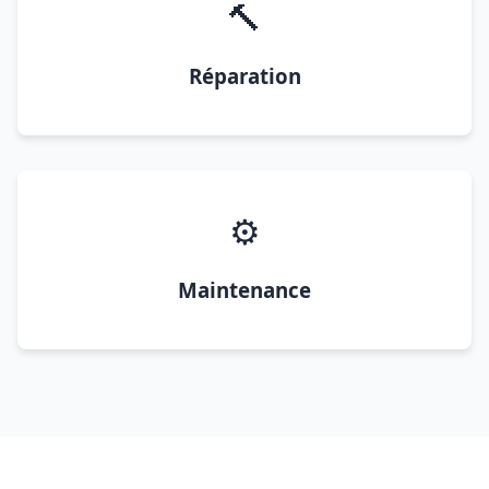
🔨
Réparation
⚙️
Maintenance