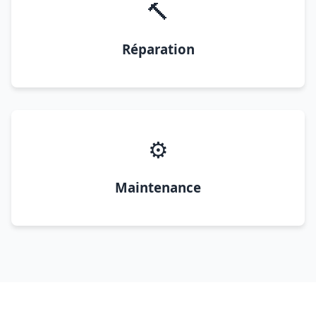
🔨
Réparation
⚙️
Maintenance