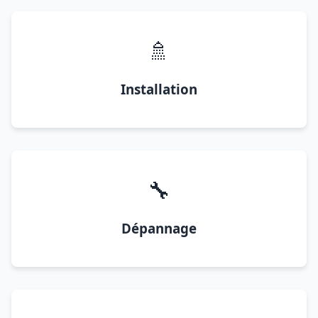
🚿
Installation
🔧
Dépannage