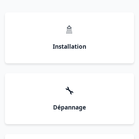
🚿
Installation
🔧
Dépannage