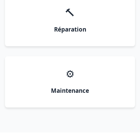
🔨
Réparation
⚙️
Maintenance