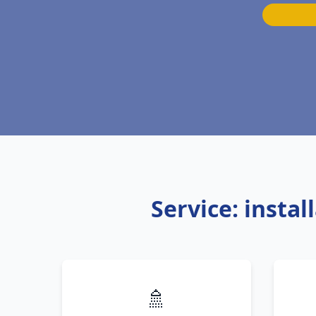
Service: insta
🚿