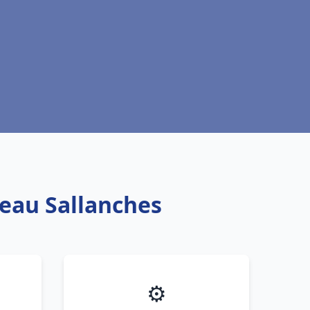
 eau Sallanches
⚙️