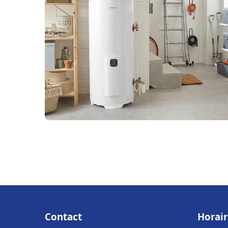
Contact
Horair