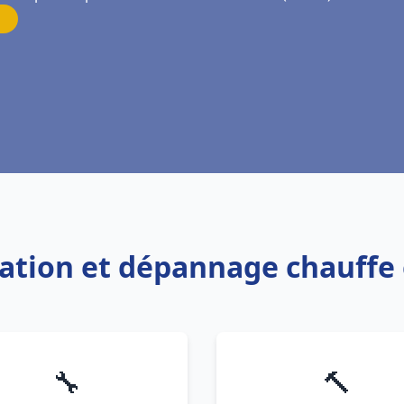
llation et dépannage chauffe
🔧
🔨