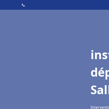
📞
ins
dé
Sa
Interventi