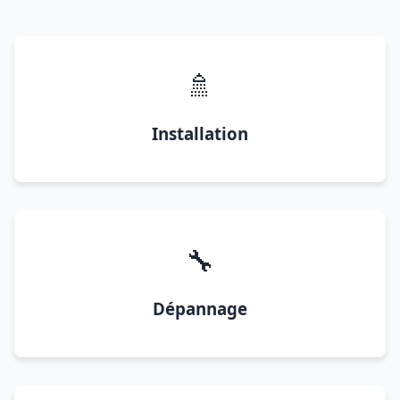
🚿
Installation
🔧
Dépannage