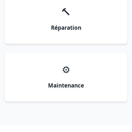
🔨
Réparation
⚙️
Maintenance