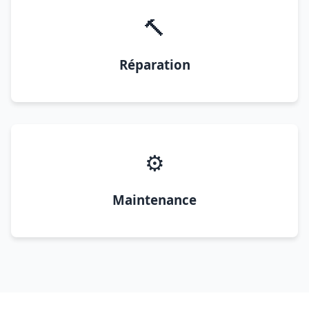
🔨
Réparation
⚙️
Maintenance