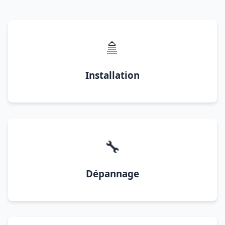
🚿
Installation
🔧
Dépannage