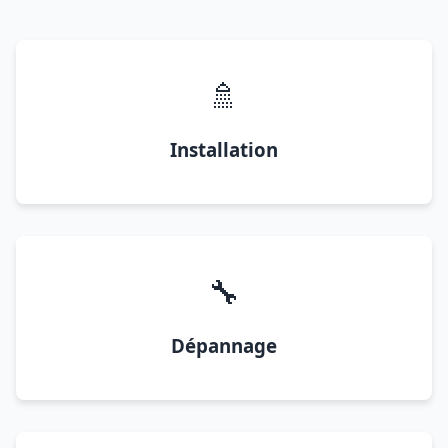
🚿
Installation
🔧
Dépannage