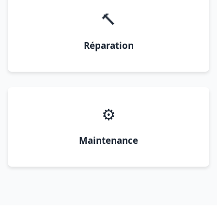
🔨
Réparation
⚙️
Maintenance