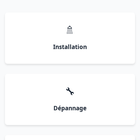
🚿
Installation
🔧
Dépannage