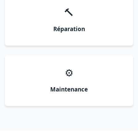
🔨
Réparation
⚙️
Maintenance