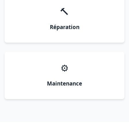
🔨
Réparation
⚙️
Maintenance