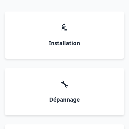
🚿
Installation
🔧
Dépannage