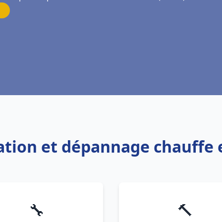
lation et dépannage chauffe 
🔧
🔨