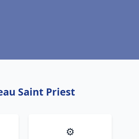
eau Saint Priest
⚙️