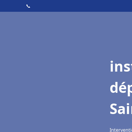
📞
ins
dé
Sai
Interventi