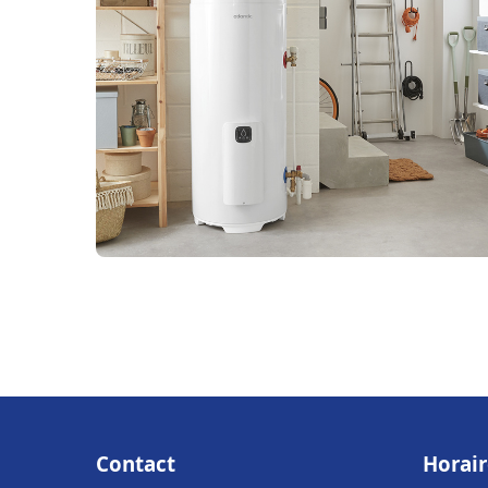
Contact
Horair