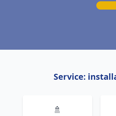
Service: instal
🚿