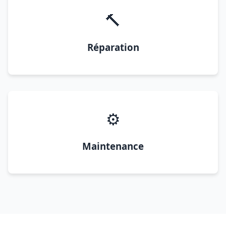
🔨
Réparation
⚙️
Maintenance