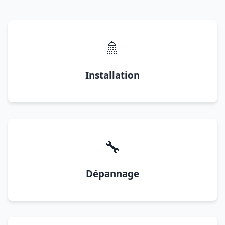
🚿
Installation
🔧
Dépannage